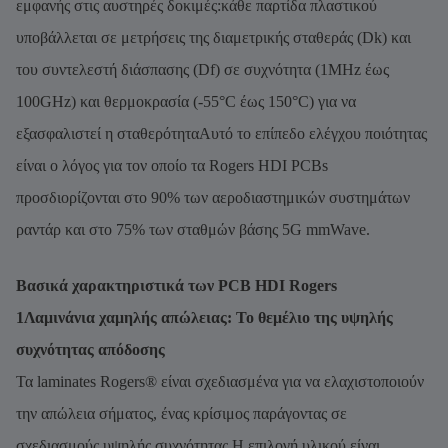
εμφανής στις αυστηρές δοκιμές:κάθε παρτίδα πλαστικού
υποβάλλεται σε μετρήσεις της διαμετρικής σταθεράς (Dk) και
του συντελεστή διάσπασης (Df) σε συχνότητα (1MHz έως
100GHz) και θερμοκρασία (-55°C έως 150°C) για να
εξασφαλιστεί η σταθερότηταΑυτό το επίπεδο ελέγχου ποιότητας
είναι ο λόγος για τον οποίο τα Rogers HDI PCBs
προσδιορίζονται στο 90% των αεροδιαστημικών συστημάτων
ραντάρ και στο 75% των σταθμών βάσης 5G mmWave.
Βασικά χαρακτηριστικά των PCB HDI Rogers
1Λαμινάνια χαμηλής απώλειας: Το θεμέλιο της υψηλής
συχνότητας απόδοσης
Τα laminates Rogers® είναι σχεδιασμένα για να ελαχιστοποιούν
την απώλεια σήματος, ένας κρίσιμος παράγοντας σε
σχεδιασμούς υψηλής συχνότητας.Η επιλογή υλικού είναι