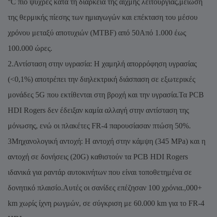
°C πιο ψυχρές κατά τη διάρκεια της αιχμής λειτουργίας,μείωση
της θερμικής πίεσης των ημιαγωγών και επέκταση του μέσου
χρόνου μεταξύ αποτυχιών (MTBF) από 50Από 1.000 έως
100.000 ώρες.
2.Αντίσταση στην υγρασία: Η χαμηλή απορρόφηση υγρασίας
(<0,1%) αποτρέπει την διηλεκτρική διάσπαση σε εξωτερικές
μονάδες 5G που εκτίθενται στη βροχή και την υγρασία.Τα PCB
HDI Rogers δεν έδειξαν καμία αλλαγή στην αντίσταση της
μόνωσης, ενώ οι πλακέτες FR-4 παρουσίασαν πτώση 50%.
3Μηχανολογική αντοχή: Η αντοχή στην κάμψη (345 MPa) και η
αντοχή σε δονήσεις (20G) καθιστούν τα PCB HDI Rogers
ιδανικά για ραντάρ αυτοκινήτων που είναι τοποθετημένα σε
δονητικό πλαισίο.Αυτές οι σανίδες επέζησαν 100 χρόνια.,000+
km χωρίς ίχνη ρωγμών, σε σύγκριση με 60.000 km για το FR-4