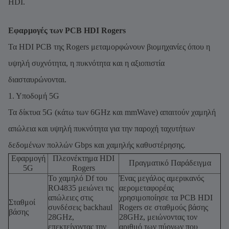
HDI.
Εφαρμογές των PCB HDI Rogers
Τα HDI PCB της Rogers μεταμορφώνουν βιομηχανίες όπου η
υψηλή συχνότητα, η πυκνότητα και η αξιοπιστία
διασταυρώνονται.
1. Υποδομή 5G
Τα δίκτυα 5G (κάτω των 6GHz και mmWave) απαιτούν χαμηλή
απώλεια και υψηλή πυκνότητα για την παροχή ταχυτήτων
δεδομένων πολλών Gbps και χαμηλής καθυστέρησης.
Εφαρμογή
Πλεονέκτημα HDI
Πραγματικό Παράδειγμα
5G
Rogers
Το χαμηλό Df του
Ένας μεγάλος αμερικανός
RO4835 μειώνει τις
αερομεταφορέας
απώλειες στις
χρησιμοποίησε τα PCB HDI
Σταθμοί
συνδέσεις backhaul
Rogers σε σταθμούς βάσης
βάσης
28GHz,
28GHz, μειώνοντας τον
επεκτείνοντας την
αριθμό των πύργων που