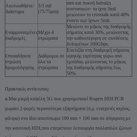
mm και πυκνή διάταξη
Ακολουθήστε/
3/3 mil
συστατικών· τα ίχνη 3mil
Διάστημα
(75/75μm)
μειώνουν το crosstalk κατά 40%
έναντι των ίχνων 5mil.
Μειώνει το μήκος της διαδρομής
Εναρμονισμένες
Μέχρι 4
σήματος κατά 30%, μειώνοντας
διαδρομές
στρώματα
την καθυστέρηση σε συνδέσεις
δεδομένων 100Gbps.
Ευελιξία στη διαδρομή σήματος
Οποιαδήποτε
Διάδρομοι σε
υψηλής ταχύτητας γύρω από
στρώση
όλα τα
εμπόδια, μειώνοντας το μήκος
δρομολόγησης
στρώματα
της διαδρομής σήματος έως
50%.
Πρακτικός αντίκτυπος:
α.Μια μικρή κυψέλη 5G που χρησιμοποιεί Rogers HDI PCB
χωράει 2 φορές περισσότερα εξαρτήματα (π.χ. ενισχυτές ισχύος,
φίλτρα) στο ίδιο αποτύπωμα 100 mm × 100 mm σε σύγκριση με
την κανονική HDI,που επιτρέπουν λειτουργία πολλαπλών ζώνων