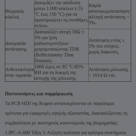
Δοκιμάζει την απόδοση
Καμία
μέσω 1.000 κύκλων (-55
Θερμικός
αποστρωματοποίηση·
°C έως 150 °C) για να
κύκλος
αλλαγή αντίστασης <
προσομοιώνει τις συνθήκες
5%.
πεδίου.
Διασφαλίζει ανοχή 50Ω ±
5% για ίχνη
Αντίσταση εντός ±
Δοκιμασία
ραδιοσυχνοτήτων
5% του στόχου,
αντίστασης
χρησιμοποιώντας TDR
χωρίς διακοπές.
(Reflectometry Time
Domain).
1000 ώρες σε 85 °C/85%
Ανθεκτικότητα
Αντίσταση μόνωσης
RH για τη δοκιμή της
στην υγρασία
> 1014 Ω·cm.
αντοχής της μόνωσης.
Πιστοποιήσεις και συμμόρφωση
Τα PCB HDI της Rogers ανταποκρίνονται σε παγκόσμια
πρότυπα για εφαρμογές υψηλής αξιοπιστίας, διασφαλίζοντας τη
συμβατότητα με αυστηρούς κανονισμούς της βιομηχανίας:
1.IPC-A-600 Τάξη 3: Αύξητη ποιότητα για κρίσιμα συστήματα