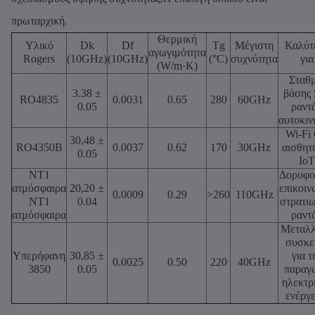
πρωταρχική.
Θερμική
Υλικό
Dk
Df
Tg
Μέγιστη
Καλύτ
αγωγιμότητα
Rogers
(10GHz)
(10GHz)
(°C)
συχνότητα
για
(W/m·K)
Σταθμ
3.38 ±
βάσης 
RO4835
0.0031
0.65
280
60GHz
0.05
ραντ
αυτοκιν
Wi-Fi 
30,48 ±
RO4350B
0.0037
0.62
170
30GHz
αισθητ
0.05
IoT
NT1
Δορυφο
ατμόσφαιρα
20,20 ±
επικοιν
0.0009
0.29
>260
110GHz
NT1
0.04
στρατιω
ατμόσφαιρα
ραντ
Μεταλλ
συσκε
Υπερήφανη
30,85 ±
για τ
0.0025
0.50
220
40GHz
3850
0.05
παραγ
ηλεκτρ
ενέργε