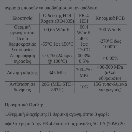
υγρασία μπορούν να υποβαθμίσουν την απόδοση.
Ο δείκτης HDI
FR-4
Ιδιοκτησία
Κηραμικά PCB
Rogers (RO4835)
HDI
Θερμική
00,4
00,65 W/m·K
200 W/m·K
αγωγιμότητα
W/m·K
Πεδίο
-40°C
-270°C έως
θερμοκρασίας
-55°C έως 150°C
έως
1000°C
λειτουργίας
130°C
Απορρόφηση
< 0,1% (24 ώρες
00,3%
< 0,05%
υγρασίας
@ 100°C)
0,5%
400-500 MPa
200-250
Δύναμη κάμψης
345 MPa
(αλλά
MPa
εύθραυστο)
Αντίσταση σε
20G (MIL-STD-
15G (υποκλίμακα
10G
δονήσεις
883H)
για ρωγμές)
Πραγματικά Οφέλη:
1.Θερμική διαχείριση: Η θερμική αγωγιμότητα 3 φορές
υψηλότερη από την FR-4 διατηρεί τις μονάδες 5G PA (50W) 20