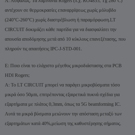
Α: Ασφαλώς. Τα λαμινάνια Rogers (π.χ. RO4835, Tg 280°C)
αντέχουν σε θερμοκρασίες επαναρρίψεως χωρίς μόλυβδο
(240°C-260°C) χωρίς διαστρέβλωση ή παραμόρφωση.LT
CIRCUIT δοκιμάζει κάθε παρτίδα για να διασφαλίσει την
απουσία αποδόμησης μετά από 10 κύκλους επανεξέτασης, που
πληρούν τις απαιτήσεις IPC-J-STD-001.
Ε: Ποιο είναι το ελάχιστο μέγεθος μικροδιάστασης στα PCB
HDI Rogers;
Α: Το LT CIRCUIT μπορεί να παράγει μικροβύσματα τόσο
μικρά όσο 50μm, επιτρέποντας εξαιρετικά πυκνά σχέδια για
εξαρτήματα με πλάτος 0,3mm, όπως τα 5G beamforming IC.
Αυτά τα μικρά βύσματα μειώνουν την απόσταση μεταξύ των
εξαρτημάτων κατά 40%,μείωση της καθυστέρησης σήματος.