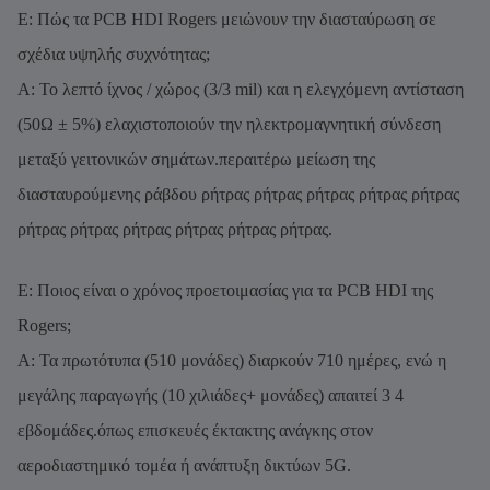
Ε: Πώς τα PCB HDI Rogers μειώνουν την διασταύρωση σε
σχέδια υψηλής συχνότητας;
Α: Το λεπτό ίχνος / χώρος (3/3 mil) και η ελεγχόμενη αντίσταση
(50Ω ± 5%) ελαχιστοποιούν την ηλεκτρομαγνητική σύνδεση
μεταξύ γειτονικών σημάτων.περαιτέρω μείωση της
διασταυρούμενης ράβδου ρήτρας ρήτρας ρήτρας ρήτρας ρήτρας
ρήτρας ρήτρας ρήτρας ρήτρας ρήτρας ρήτρας.
Ε: Ποιος είναι ο χρόνος προετοιμασίας για τα PCB HDI της
Rogers;
Α: Τα πρωτότυπα (510 μονάδες) διαρκούν 710 ημέρες, ενώ η
μεγάλης παραγωγής (10 χιλιάδες+ μονάδες) απαιτεί 3 4
εβδομάδες.όπως επισκευές έκτακτης ανάγκης στον
αεροδιαστημικό τομέα ή ανάπτυξη δικτύων 5G.