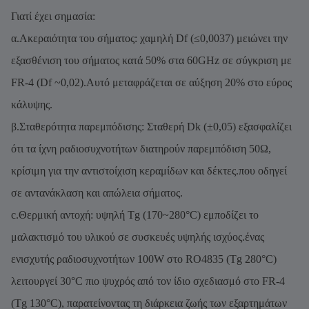
Γιατί έχει σημασία:
α.Ακεραιότητα του σήματος: χαμηλή Df (≤0,0037) μειώνει την
εξασθένιση του σήματος κατά 50% στα 60GHz σε σύγκριση με
FR-4 (Df ~0,02).Αυτό μεταφράζεται σε αύξηση 20% στο εύρος
κάλυψης.
β.Σταθερότητα παρεμπόδισης: Σταθερή Dk (±0,05) εξασφαλίζει
ότι τα ίχνη ραδιοσυχνοτήτων διατηρούν παρεμπόδιση 50Ω,
κρίσιμη για την αντιστοίχιση κεραμίδων και δέκτες.που οδηγεί
σε αντανάκλαση και απώλεια σήματος.
c.Θερμική αντοχή: υψηλή Tg (170~280°C) εμποδίζει το
μαλακτισμό του υλικού σε συσκευές υψηλής ισχύος.ένας
ενισχυτής ραδιοσυχνοτήτων 100W στο RO4835 (Tg 280°C)
λειτουργεί 30°C πιο ψυχρός από τον ίδιο σχεδιασμό στο FR-4
(Tg 130°C), παρατείνοντας τη διάρκεια ζωής των εξαρτημάτων