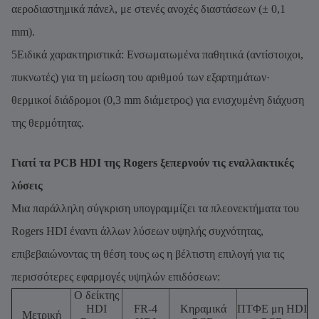
αεροδιαστημικά πάνελ, με στενές ανοχές διαστάσεων (± 0,1
mm).
5Ειδικά χαρακτηριστικά: Ενσωματωμένα παθητικά (αντίστοιχοι,
πυκνωτές) για τη μείωση του αριθμού των εξαρτημάτων·
θερμικοί διάδρομοι (0,3 mm διάμετρος) για ενισχυμένη διάχυση
της θερμότητας.
Γιατί τα PCB HDI της Rogers ξεπερνούν τις εναλλακτικές
λύσεις
Μια παράλληλη σύγκριση υπογραμμίζει τα πλεονεκτήματα του
Rogers HDI έναντι άλλων λύσεων υψηλής συχνότητας,
επιβεβαιώνοντας τη θέση τους ως η βέλτιστη επιλογή για τις
περισσότερες εφαρμογές υψηλών επιδόσεων:
Ο δείκτης
HDI
FR-4
Κηραμικά
ΠΤΦΕ μη HDI
Μετρική