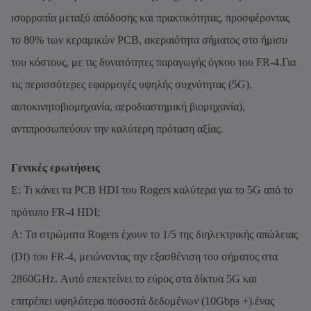
ισορροπία μεταξύ απόδοσης και πρακτικότητας, προσφέροντας
το 80% των κεραμικών PCB, ακεραιότητα σήματος στο ήμισυ
του κόστους, με τις δυνατότητες παραγωγής όγκου του FR-4.Για
τις περισσότερες εφαρμογές υψηλής συχνότητας (5G),
αυτοκινητοβιομηχανία, αεροδιαστημική βιομηχανία),
αντιπροσωπεύουν την καλύτερη πρόταση αξίας.
Γενικές ερωτήσεις
Ε: Τι κάνει τα PCB HDI του Rogers καλύτερα για το 5G από το
πρότυπο FR-4 HDI;
Α: Τα στρώματα Rogers έχουν το 1/5 της διηλεκτρικής απώλειας
(Df) του FR-4, μειώνοντας την εξασθένιση του σήματος στα
2860GHz. Αυτό επεκτείνει το εύρος στα δίκτυα 5G και
επιτρέπει υψηλότερα ποσοστά δεδομένων (10Gbps +).ένας