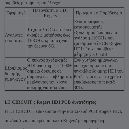
ακριβείς μετρήσεις και έλεγχο.
Πλεονέκτημα HDI
Εφαρμογή
Πραγματικό Παράδειγμα
Rogers
Ένας κορυφαίος
κατασκευαστής
Το χαμηλό Df επιτρέπει
εξοπλισμού δοκιμών με
Αναλυτές
ακριβείς μετρήσεις έως
ανάλυση 110GHz που
φάσματος
110GHz, κρίσιμες για
χρησιμοποιεί PCB Rogers
την έρευνα 6G.
HDI πέτυχε ακρίβεια
μέτρησης ± 0,1dB.
Ο πυκνός σχεδιασμός
Ένα χυτήριο ημιαγωγών
HDI υποστηρίζει 1000+
που χρησιμοποιεί τα
Εξοπλισμός
σημεία δοκιμής σε
πινακίδια δοκιμής HDI του
δοκιμής
συμπαγείς περιβλήματα,
Ρότζερς μειώνει το χρόνο
ημιαγωγών
μειώνοντας τον χρόνο
επικύρωσης τσιπ κατά
δοκιμής για τσιπ 7nm.
30%.
LT CIRCUIT ς Rogers HDI PCB δυνατότητες
Η LT CIRCUIT ειδικεύεται στην κατασκευή PCB Rogers HDI,
συνδυάζοντας τα πρώιμα υλικά Rogers' με προηγμένη