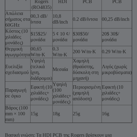
Rogers
HDI
PCB
PCB
(RO4835)
Απώλεια
00,3 dB/
10,8
σήματος στα
0.2 dB/ίντσα
00,25 dB/inch
ίντσα
dB/inch
60GHz
Κόστος (10
$15$25/
5 ¢ 10 ¢/
$30$50/
20$ 30$/
χιλιάδες
μονάδα
μονάδα
μονάδα
μονάδα
μονάδες)
Θερμική
00,65
0.3
200 W/m·K
0.29 W/m·K
αγωγιμότητα
W/m·K
W/m·K
Υψηλή
Χαμηλή
Ευελιξία
(τελικά
(θραύστης,
Λιγός (χωρίς
Μεσαία
σχεδιασμού
ίχνη,
δύσκολη στη
μικροβύσματα)
διάδρομοι)
μηχανή)
Υψηλή
Εφικτή (10
Περιορισμένη
Εφικτή (10
Παραγωγή
(100
χιλιάδες+
(χαμηλή
χιλιάδες+
σε όγκο
χιλιάδες+
μονάδες)
απόδοση)
μονάδες)
μονάδες)
Βάρος (100
mm × 100
15g
18g
25g
16g
mm)
Βασική γνώση: Τα HDI PCB της Rogers βρίσκουν μια