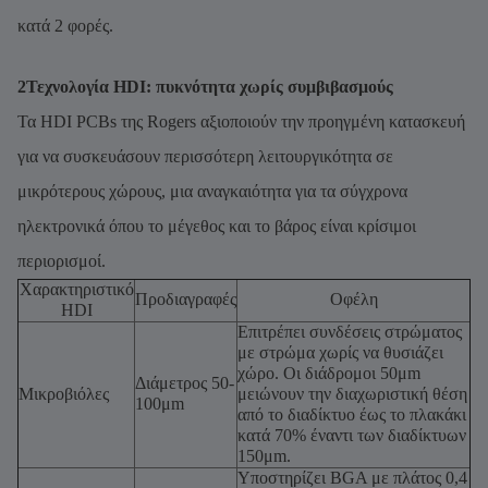
κατά 2 φορές.
2Τεχνολογία HDI: πυκνότητα χωρίς συμβιβασμούς
Τα HDI PCBs της Rogers αξιοποιούν την προηγμένη κατασκευή
για να συσκευάσουν περισσότερη λειτουργικότητα σε
μικρότερους χώρους, μια αναγκαιότητα για τα σύγχρονα
ηλεκτρονικά όπου το μέγεθος και το βάρος είναι κρίσιμοι
περιορισμοί.
Χαρακτηριστικό
Προδιαγραφές
Οφέλη
HDI
Επιτρέπει συνδέσεις στρώματος
με στρώμα χωρίς να θυσιάζει
χώρο. Οι διάδρομοι 50μm
Διάμετρος 50-
Μικροβιόλες
μειώνουν την διαχωριστική θέση
100μm
από το διαδίκτυο έως το πλακάκι
κατά 70% έναντι των διαδίκτυων
150μm.
Υποστηρίζει BGA με πλάτος 0,4