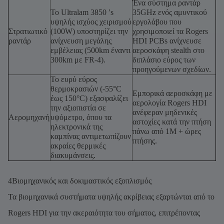
Ένα σύστημα ραντάρ
Το Ultralam 3850 ′s
35GHz ενός αμυντικού
υψηλής ισχύος χειρισμού
εργολάβου που
Στρατιωτικό
(100W) υποστηρίζει την
χρησιμοποιεί τα Rogers
ραντάρ
ανίχνευση μεγάλης
HDI PCBs ανίχνευσε
εμβέλειας (500km έναντι
αεροσκάφη stealth στο
300km με FR-4).
διπλάσιο εύρος των
προηγούμενων σχεδίων.
Το ευρύ εύρος
θερμοκρασιών (-55°C
Εμπορικά αεροσκάφη με
έως 150°C) εξασφαλίζει
αερολογία Rogers HDI
την αξιοπιστία σε
ανέφεραν μηδενικές
Αερομηχανή
υψόμετρο, όπου τα
αστοχίες κατά την πτήση
ηλεκτρονικά της
πάνω από 1M + ώρες
καμπίνας αντιμετωπίζουν
πτήσης.
ακραίες θερμικές
διακυμάνσεις.
4Βιομηχανικός και δοκιμαστικός εξοπλισμός
Τα βιομηχανικά συστήματα υψηλής ακρίβειας εξαρτώνται από το
Rogers HDI για την ακεραιότητα του σήματος, επιτρέποντας