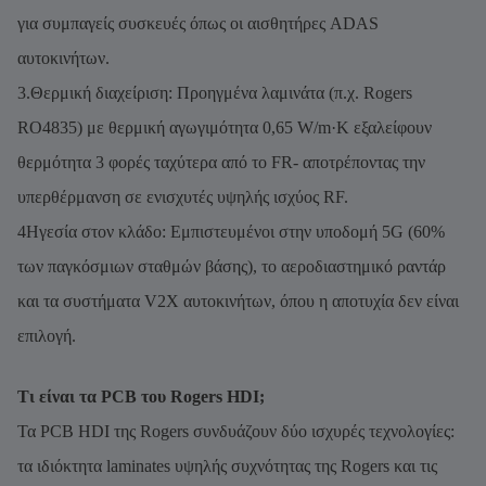
για συμπαγείς συσκευές όπως οι αισθητήρες ADAS
αυτοκινήτων.
3.Θερμική διαχείριση: Προηγμένα λαμινάτα (π.χ. Rogers
RO4835) με θερμική αγωγιμότητα 0,65 W/m·K εξαλείφουν
θερμότητα 3 φορές ταχύτερα από το FR- αποτρέποντας την
υπερθέρμανση σε ενισχυτές υψηλής ισχύος RF.
4Ηγεσία στον κλάδο: Εμπιστευμένοι στην υποδομή 5G (60%
των παγκόσμιων σταθμών βάσης), το αεροδιαστημικό ραντάρ
και τα συστήματα V2X αυτοκινήτων, όπου η αποτυχία δεν είναι
επιλογή.
Τι είναι τα PCB του Rogers HDI;
Τα PCB HDI της Rogers συνδυάζουν δύο ισχυρές τεχνολογίες:
τα ιδιόκτητα laminates υψηλής συχνότητας της Rogers και τις