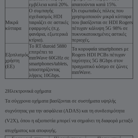
εμβέλεια κατά 20%.
απαιτούνται κατά 15%.
Ο συμπαγής
Οι ευρωπαϊκές πόλεις που
σχεδιασμός HDI
χρησιμοποιούν μικρά κύτταρα
Μικρά
ταιριάζει σε αστικές
που βασίζονται σε HDI Rogers
κύτταρα
εφαρμογές (π.χ.
πέτυχαν κάλυψη 5G 98% σε
φανάρια, εξωτερικά
πυκνοκατοικημένες αστικές
κτίρια).
περιοχές.
Το RT/duroid 5880
Τα κορυφαία smartphones με
επιτρέπει τα
Εξοπλισμός
Rogers HDI PCBs πέτυχαν
mmWave 60GHz σε
χρήστη
ταχύτητες 5G 8Gbps στον
smartphones/tablets,
(ΕΕ)
πραγματικό κόσμο σε ζώνες
υποστηρίζοντας
mmWave.
λήψεις 10Gbps.
2Ηλεκτρονικά οχήματα
Τα σύγχρονα οχήματα βασίζονται σε συστήματα υψηλής
συχνότητας για την ασφάλεια (ADAS) και τη συνδεσιμότητα
(V2X), όπου η αξιοπιστία μπορεί να σημαίνει τη διαφορά μεταξύ
ατυχήματος και αποφυγής.