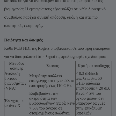
κατασκευή για να ανταποκρίνεται στα αυστηρά πρότυπα της
βιομηχανίας.Η εμπειρία τους εξασφαλίζει ότι κάθε διοικητικό
συμβούλιο παρέχει συνεπή απόδοση, ακόμη και στις πιο
απαιτητικές εφαρμογές.
Ποιότητα και δοκιμές
Κάθε PCB HDI της Rogers υποβάλλεται σε αυστηρή επικύρωση
για να διασφαλιστεί ότι πληροί τις προδιαγραφές σχεδιασμού:
Μέθοδος
Σκοπός
Κριτήρια αποδοχής
δοκιμής
Ανάλυση
< 0,3 dB/inch
Μετρά την απώλεια
δικτύου
απώλεια στα 60
εισαγωγής και την απώλεια
διανυσμάτων
GHz· απώλεια
επιστροφής έως 110 GHz.
(VNA)
επιστροφής > 20 dB.
Επιβεβαιώνει την
Κενά < 5% του
ακεραιότητα των
όγκου μέσω· δεν
Έλεγχος με
μικροσωλήνων (χωρίς κενά
υπάρχουν ρωγμές
ακτίνες Χ
> 5% του όγκου) σε
στην επικάλυψη
στοιβαγμένους σωλήνες.
βαρελιών.