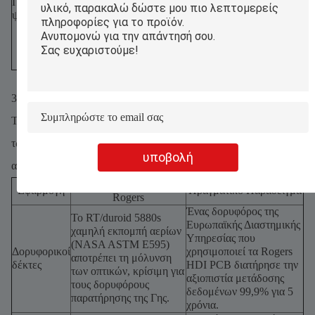
Πληροφορική και
συμπαγείς πίνακες
στο Rogers HDI
ψυχαγωγία (Wi-Fi 6E)
ελέγχου,
διατήρησαν σταθερή
επιτρέποντας Wi-
ροή 4K για 10+
Fi 2,4Gbps στο
συσκευές.
αυτοκίνητο.
3Αεροδιαστημική και Άμυνα
Τα PCB της Rogers ανταποκρίνονται στις αυστηρές απαιτήσεις
των αεροδιαστημικών και στρατιωτικών συστημάτων, όπου η
υποβολή
αποτυχία μπορεί να έχει καταστροφικές συνέπειες.
Πλεονέκτημα HDI
Εφαρμογή
Πραγματικό Παράδειγμα
Rogers
Ένας δορυφόρος της
Το RT/duroid 5880s
Ευρωπαϊκής Διαστημικής
χαμηλή εκπομπή αερίων
Υπηρεσίας που
(NASA ASTM E595)
Δορυφορικοί
χρησιμοποιεί τα Rogers
αποτρέπει τη μόλυνση
δέκτες
HDI PCB διατήρησε την
των οπτικών, κρίσιμη για
αξιοπιστία μετάδοσης
τους δορυφόρους
δεδομένων 99,9% για 5
παρατήρησης της Γης.
χρόνια.