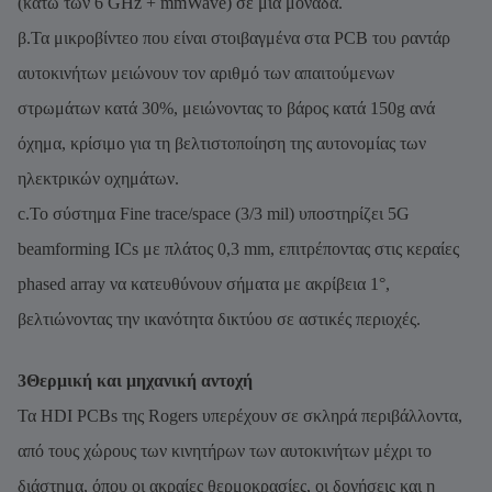
(κάτω των 6 GHz + mmWave) σε μία μονάδα.
β.Τα μικροβίντεο που είναι στοιβαγμένα στα PCB του ραντάρ
αυτοκινήτων μειώνουν τον αριθμό των απαιτούμενων
στρωμάτων κατά 30%, μειώνοντας το βάρος κατά 150g ανά
όχημα, κρίσιμο για τη βελτιστοποίηση της αυτονομίας των
ηλεκτρικών οχημάτων.
c.Το σύστημα Fine trace/space (3/3 mil) υποστηρίζει 5G
beamforming ICs με πλάτος 0,3 mm, επιτρέποντας στις κεραίες
phased array να κατευθύνουν σήματα με ακρίβεια 1°,
βελτιώνοντας την ικανότητα δικτύου σε αστικές περιοχές.
3Θερμική και μηχανική αντοχή
Τα HDI PCBs της Rogers υπερέχουν σε σκληρά περιβάλλοντα,
από τους χώρους των κινητήρων των αυτοκινήτων μέχρι το
διάστημα, όπου οι ακραίες θερμοκρασίες, οι δονήσεις και η