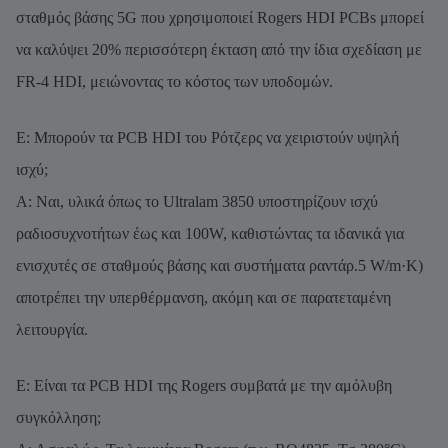
σταθμός βάσης 5G που χρησιμοποιεί Rogers HDI PCBs μπορεί
να καλύψει 20% περισσότερη έκταση από την ίδια σχεδίαση με
FR-4 HDI, μειώνοντας το κόστος των υποδομών.
Ε: Μπορούν τα PCB HDI του Ρότζερς να χειριστούν υψηλή
ισχύ;
Α: Ναι, υλικά όπως το Ultralam 3850 υποστηρίζουν ισχύ
ραδιοσυχνοτήτων έως και 100W, καθιστώντας τα ιδανικά για
ενισχυτές σε σταθμούς βάσης και συστήματα ραντάρ.5 W/m·K)
αποτρέπει την υπερθέρμανση, ακόμη και σε παρατεταμένη
λειτουργία.
Ε: Είναι τα PCB HDI της Rogers συμβατά με την αμόλυβη
συγκόλληση;