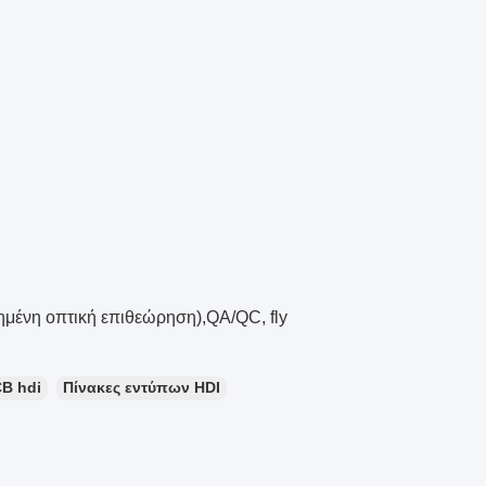
ημένη οπτική επιθεώρηση),QA/QC, fly
B hdi
Πίνακες εντύπων HDI