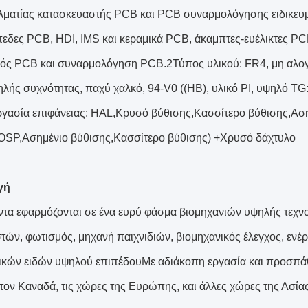
ματίας κατασκευαστής PCB και PCB συναρμολόγησης ειδικευ
εδες PCB, HDI, IMS και κεραμικά PCB, άκαμπτες-ευέλικτες 
ός PCB και συναρμολόγηση PCB.2Τύπος υλικού: FR4, μη αλογε
ηλής συχνότητας, παχύ χαλκό, 94-V0 ((HB), υλικό PI, υψηλό TG
ργασία επιφάνειας: HAL,Κρυσό βύθισης,Κασσίτερο βύθισης,Α
OSP,Ασημένιο βύθισης,Κασσίτερο βύθισης) +Χρυσό δάχτυλο
γή
ντα εφαρμόζονται σε ένα ευρύ φάσμα βιομηχανιών υψηλής τεχνο
τών, φωτισμός, μηχανή παιχνιδιών, βιομηχανικός έλεγχος, ενέ
ικών ειδών υψηλού επιπέδουΜε αδιάκοπη εργασία και προσπάθε
 τον Καναδά, τις χώρες της Ευρώπης, και άλλες χώρες της Ασία