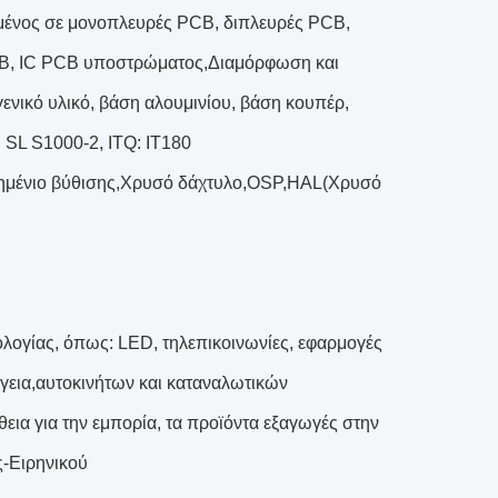
μένος σε μονοπλευρές PCB, διπλευρές PCB,
PCB, IC PCB υποστρώματος,Διαμόρφωση και
νικό υλικό, βάση αλουμινίου, βάση κουπέρ,
: SL S1000-2, ITQ: IT180
σημένιο βύθισης,Χρυσό δάχτυλο,OSP,HAL(Χρυσό
λογίας, όπως: LED, τηλεπικοινωνίες, εφαρμογές
ργεια,αυτοκινήτων και καταναλωτικών
ια για την εμπορία, τα προϊόντα εξαγωγές στην
ς-Ειρηνικού