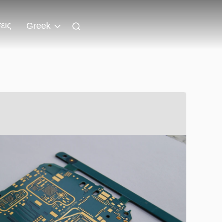
εις
Greek