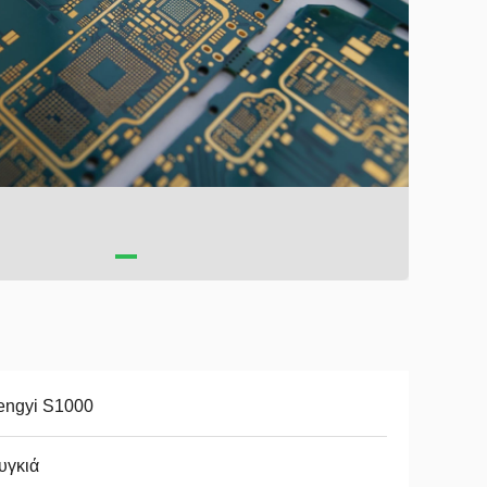
engyi S1000
υγκιά