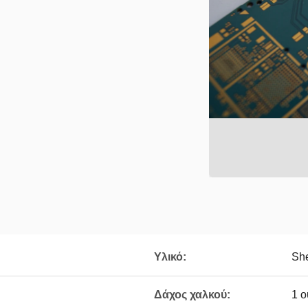
Υλικό:
Sh
Δάχος χαλκού:
1 ο