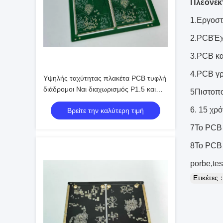
Πλεονέκ
1.Εργοστ
2.PCB
Έχ
3.PCB κα
4.PCB γρ
Υψηλής ταχύτητας πλακέτα PCB τυφλή
διάδρομοι Ναι διαχωρισμός P1.5 και
5Πιστοπ
ταχύτητα κατασκευής για την γραμμή
6. 15 χρ
Βρείτε την καλύτερη τιμή
παραγωγής σας
7Το PCB 
8Το PCB 
porbe,tes
Ετικέτες