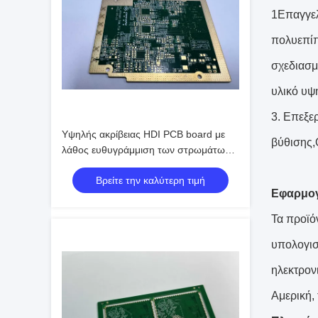
1Επαγγελ
πολυεπίπ
σχεδιασμ
υλικό υψ
3. Επεξε
Υψηλής ακρίβειας HDI PCB board με
βύθισης,
λάθος ευθυγράμμιση των στρωμάτων /-
0,06 4L Min. Bga Pitch 0,3mm
Βρείτε την καλύτερη τιμή
Εφαρμο
Τα προϊό
υπολογισ
ηλεκτρον
Αμερική,