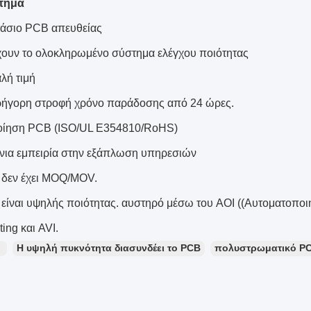
τημα
άσιο PCB απευθείας
ουν το ολοκληρωμένο σύστημα ελέγχου ποιότητας
λή τιμή
ήγορη στροφή χρόνο παράδοσης από 24 ώρες.
οίηση PCB (ISO/UL E354810/RoHS)
όνια εμπειρία στην εξάπλωση υπηρεσιών
δεν έχει MOQ/MOV.
είναι υψηλής ποιότητας. αυστηρό μέσω του AOI ((Αυτοματοποι
ting και AVI.
：
Η υψηλή πυκνότητα διασυνδέει το PCB
πολυστρωματικό PC