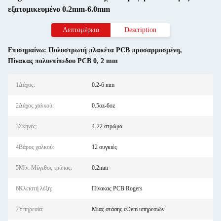
εξατομικευμένο 0.2mm-6.0mm
Λεπτομέρεια
Description
Επισημαίνω:
Πολυστρωτή πλακέτα PCB προσαρμοσμένη
,
Πίνακας πολυεπίπεδου PCB 0
,
2 mm
1Δάχος:
0.2-6 mm
2Δάχος χαλκού:
0.5oz-6oz
3Σκηνές:
4-22 στρώμα
4Βάρος χαλκού:
12 ουγκιές
5Μίν. Μέγεθος τρύπας:
0.2mm
6Κλειστή λέξη:
Πίνακας PCB Rogers
7Υπηρεσία:
Μιας στάσης cOem υπηρεσιών