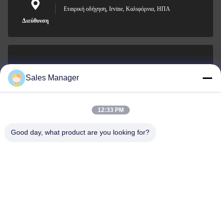
Εταιρική οδήγηση, Irvine, Καλιφόρνια, ΗΠΑ
Διεύθυνση
sales@ltcircuit.com
Sales Manager
Ηλεκτρονικό
12:33 PM
Good day, what product are you looking for?
001-512-7443871
Τηλεφώνημα
LT CIRCUIT CO.,LTD.