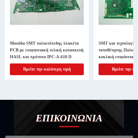
Μονάδα SMT πολυεπίπεδης πλακέτα
SMT και τεχνολογία 
PCB με επιφανειακή τελική κατασκευή
τοποθέτησης Πολυεπ
HASL και πρότυπο IPC-A-610 D
κυκλική επιφάνεια μ
Βρείτε την καλύτερη τιμή
Βρείτε την κα
ΕΠΙΚΟΙΝΩΝΙΑ